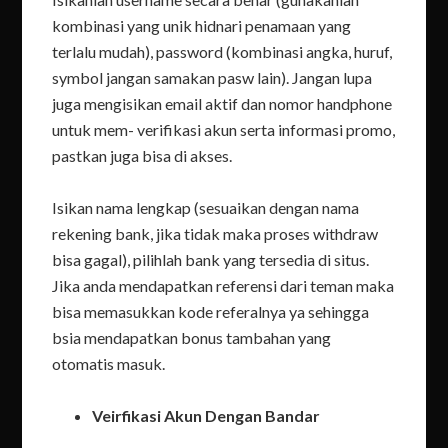
kombinasi yang unik hidnari penamaan yang
terlalu mudah), password (kombinasi angka, huruf,
symbol jangan samakan pasw lain). Jangan lupa
juga mengisikan email aktif dan nomor handphone
untuk mem- verifikasi akun serta informasi promo,
pastkan juga bisa di akses.
Isikan nama lengkap (sesuaikan dengan nama
rekening bank, jika tidak maka proses withdraw
bisa gagal), pilihlah bank yang tersedia di situs.
Jika anda mendapatkan referensi dari teman maka
bisa memasukkan kode referalnya ya sehingga
bsia mendapatkan bonus tambahan yang
otomatis masuk.
Veirfikasi Akun Dengan Bandar