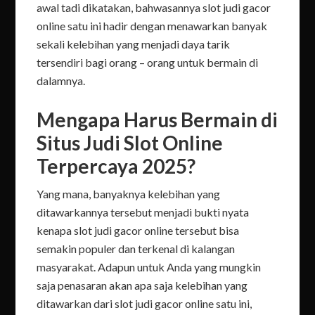
awal tadi dikatakan, bahwasannya slot judi gacor
online satu ini hadir dengan menawarkan banyak
sekali kelebihan yang menjadi daya tarik
tersendiri bagi orang – orang untuk bermain di
dalamnya.
Mengapa Harus Bermain di
Situs Judi Slot Online
Terpercaya 2025?
Yang mana, banyaknya kelebihan yang
ditawarkannya tersebut menjadi bukti nyata
kenapa slot judi gacor online tersebut bisa
semakin populer dan terkenal di kalangan
masyarakat. Adapun untuk Anda yang mungkin
saja penasaran akan apa saja kelebihan yang
ditawarkan dari slot judi gacor online satu ini,