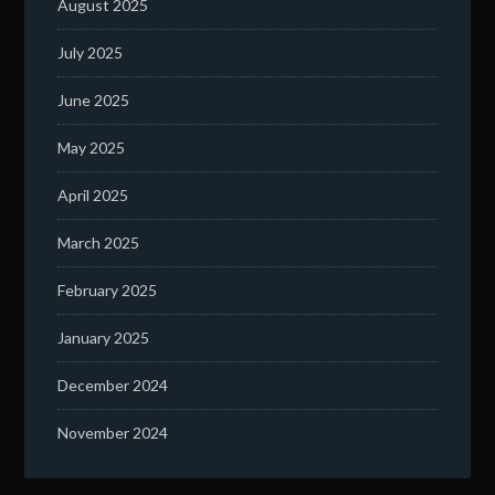
August 2025
July 2025
June 2025
May 2025
April 2025
March 2025
February 2025
January 2025
December 2024
November 2024