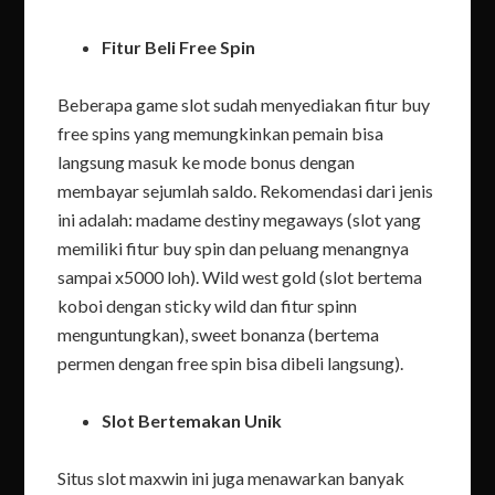
Fitur Beli Free Spin
Beberapa game slot sudah menyediakan fitur buy
free spins yang memungkinkan pemain bisa
langsung masuk ke mode bonus dengan
membayar sejumlah saldo. Rekomendasi dari jenis
ini adalah: madame destiny megaways (slot yang
memiliki fitur buy spin dan peluang menangnya
sampai x5000 loh). Wild west gold (slot bertema
koboi dengan sticky wild dan fitur spinn
menguntungkan), sweet bonanza (bertema
permen dengan free spin bisa dibeli langsung).
Slot Bertemakan Unik
Situs slot maxwin ini juga menawarkan banyak