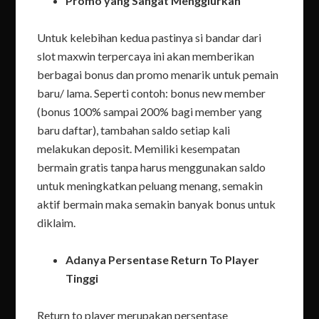
Promo yang Sangat Menggiurkan
Untuk kelebihan kedua pastinya si bandar dari
slot maxwin terpercaya ini akan memberikan
berbagai bonus dan promo menarik untuk pemain
baru/ lama. Seperti contoh: bonus new member
(bonus 100% sampai 200% bagi member yang
baru daftar), tambahan saldo setiap kali
melakukan deposit. Memiliki kesempatan
bermain gratis tanpa harus menggunakan saldo
untuk meningkatkan peluang menang, semakin
aktif bermain maka semakin banyak bonus untuk
diklaim.
Adanya Persentase Return To Player
Tinggi
Return to player merupakan persentase