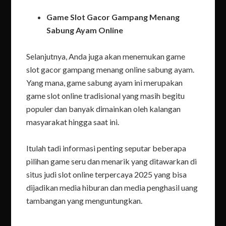
Game Slot Gacor Gampang Menang
Sabung Ayam Online
Selanjutnya, Anda juga akan menemukan game
slot gacor gampang menang online sabung ayam.
Yang mana, game sabung ayam ini merupakan
game slot online tradisional yang masih begitu
populer dan banyak dimainkan oleh kalangan
masyarakat hingga saat ini.
Itulah tadi informasi penting seputar beberapa
pilihan game seru dan menarik yang ditawarkan di
situs judi slot online terpercaya 2025 yang bisa
dijadikan media hiburan dan media penghasil uang
tambangan yang menguntungkan.