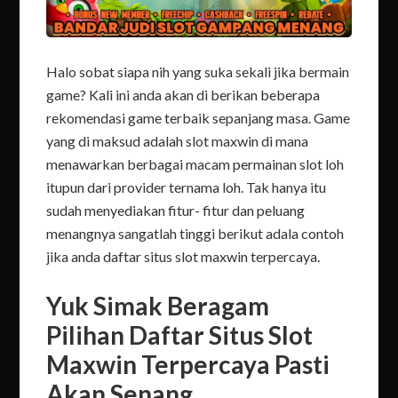
Halo sobat siapa nih yang suka sekali jika bermain
game? Kali ini anda akan di berikan beberapa
rekomendasi game terbaik sepanjang masa. Game
yang di maksud adalah slot maxwin di mana
menawarkan berbagai macam permainan slot loh
itupun dari provider ternama loh. Tak hanya itu
sudah menyediakan fitur- fitur dan peluang
menangnya sangatlah tinggi berikut adala contoh
jika anda daftar situs slot maxwin terpercaya.
Yuk Simak Beragam
Pilihan Daftar Situs Slot
Maxwin Terpercaya Pasti
Akan Senang