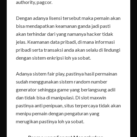
authority, pagcor.
Dengan adanya lisensi tersebut maka pemain akan
bisa mendapatkan keamanan ganda jadi pasti
akan terhindar dari yang namanya hacker tidak
jelas. Keamanan data pribadi, di mana informasi
pribadi serta transaksi anda akan selalu di lindungi
dengan sistem enkripsi loh ya sobat.
Adanya sistem fair play, pastinya hasil permainan
sudah menggunakan sistem random number
generator sehingga game yang berlangsung adil
dan tidak bisa di manipulasi. Di slot maxwin
pastinya anti penipuan, situs terpercaya tidak akan
menipu pemain dengan pengaturan yang
merugikan pastinya loh ya sobat.