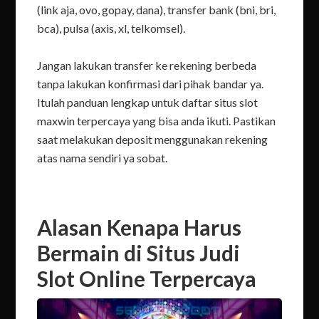
(link aja, ovo, gopay, dana), transfer bank (bni, bri,
bca), pulsa (axis, xl, telkomsel).
Jangan lakukan transfer ke rekening berbeda
tanpa lakukan konfirmasi dari pihak bandar ya.
Itulah panduan lengkap untuk daftar situs slot
maxwin terpercaya yang bisa anda ikuti. Pastikan
saat melakukan deposit menggunakan rekening
atas nama sendiri ya sobat.
Alasan Kenapa Harus
Bermain di Situs Judi
Slot Online Terpercaya