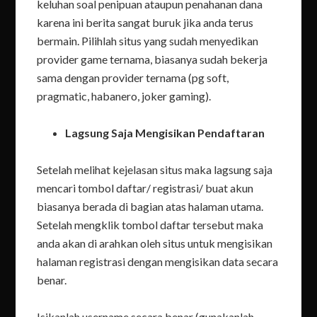
keluhan soal penipuan ataupun penahanan dana
karena ini berita sangat buruk jika anda terus
bermain. Pilihlah situs yang sudah menyedikan
provider game ternama, biasanya sudah bekerja
sama dengan provider ternama (pg soft,
pragmatic, habanero, joker gaming).
Lagsung Saja Mengisikan Pendaftaran
Setelah melihat kejelasan situs maka lagsung saja
mencari tombol daftar/ registrasi/ buat akun
biasanya berada di bagian atas halaman utama.
Setelah mengklik tombol daftar tersebut maka
anda akan di arahkan oleh situs untuk mengisikan
halaman registrasi dengan mengisikan data secara
benar.
Isikanlah username secara benar (gunakanlah